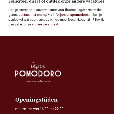
Solliciteer direct of ontdek onze andere vacatures
Heb je interesse in onze vacature voor floormanager? Neem dan
gerust
contact met ons
op via
info@osteriapomodoro.nl
. Ben je
benieuwd wat voor functies er nog meer beschikbaar zijn? Bekijk
dan zeker onze
andere vacatures
!
Openingstijden
ma t/m zo van 16:30 tot 22.30