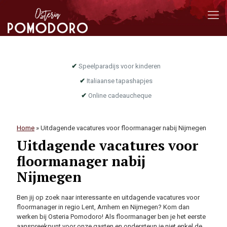
✔
Speelparadijs voor kinderen
✔
Italiaanse tapashapjes
✔
Online cadeaucheque
Home
»
Uitdagende vacatures voor floormanager nabij Nijmegen
Uitdagende vacatures voor
floormanager nabij
Nijmegen
Ben jij op zoek naar interessante en uitdagende vacatures voor
floormanager in regio Lent, Arnhem en Nijmegen? Kom dan
werken bij Osteria Pomodoro! Als floormanager ben je het eerste
aanspreekpunt voor onze gasten en ondersteun je niet enkel de